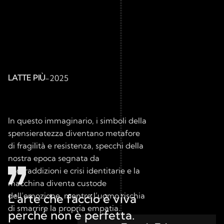
LATTE PIÙ
-
2025
In questo immaginario, i simboli della 
spensieratezza diventano metafore 
di fragilità e resistenza, specchi della 
nostra epoca segnata da 
contraddizioni e crisi identitarie e la 
macchina diventa custode 
dell’emozione, mentre l’uomo rischia 
L’arte che faccio è viva 
di smarrire la propria empatia.
perché non è perfetta.