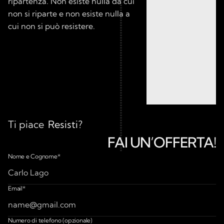
ripartenza. Non esiste nulla da cui 
non si riparte e non esiste nulla a 
cui non si può resistere.
Ti piace
Resisti
?
FAI UN’OFFERTA!
Make an Offer for
Nome e Cognome*
Email*
Numero di telefono (opzionale)