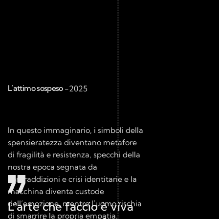
L’attimo sospeso 
-
2025
In questo immaginario, i simboli della 
spensieratezza diventano metafore 
di fragilità e resistenza, specchi della 
nostra epoca segnata da 
contraddizioni e crisi identitarie e la 
macchina diventa custode 
dell’emozione, mentre l’uomo rischia 
L’arte che faccio è viva 
di smarrire la propria empatia.