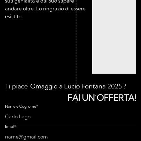
sua genialità e dal suo sapere 
andare oltre. Lo ringrazio di essere 
esistito.
Ti piace
Omaggio a Lucio Fontana 2025 
?
FAI UN’OFFERTA!
Make an Offer for
Nome e Cognome*
Email*