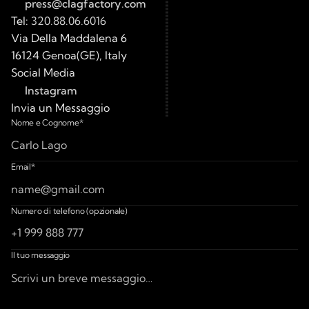
press@clagfactory.com
Tel:
 320.88.06.6016
Via Della Maddalena 6 
16124 Genoa(GE), Italy
Social Media
Instagram
Invia un Messaggio
Make an Offer for
Nome e Cognome*
Email*
Numero di telefono (opzionale)
Il tuo messaggio