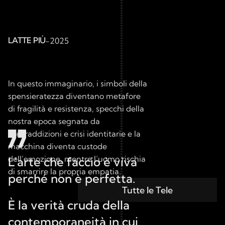
LATTE PIÙ
-
2025
In questo immaginario, i simboli della 
spensieratezza diventano metafore 
di fragilità e resistenza, specchi della 
nostra epoca segnata da 
contraddizioni e crisi identitarie e la 
macchina diventa custode 
dell’emozione, mentre l’uomo rischia 
L’arte che faccio è viva 
di smarrire la propria empatia.
perché non è perfetta.
Tutte le Tele
È la verità cruda della 
contemporaneità in cui 