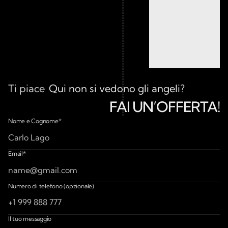
Ti piace
Qui non si vedono gli angeli
?
FAI UN’OFFERTA!
Make an Offer for
Nome e Cognome*
Email*
Numero di telefono (opzionale)
Il tuo messaggio