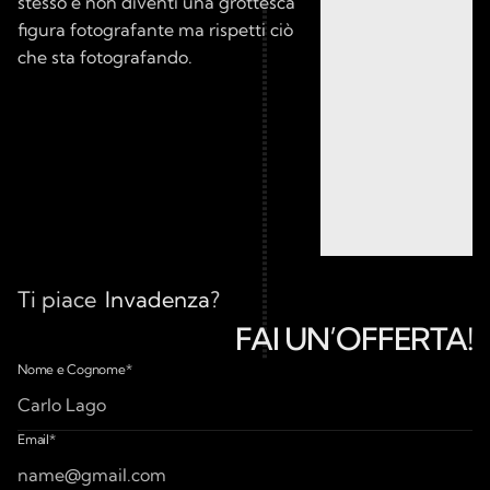
stesso e non diventi una grottesca 
figura fotografante ma rispetti ciò 
che sta fotografando.
Ti piace
Invadenza
?
FAI UN’OFFERTA!
Make an Offer for
Nome e Cognome*
Email*