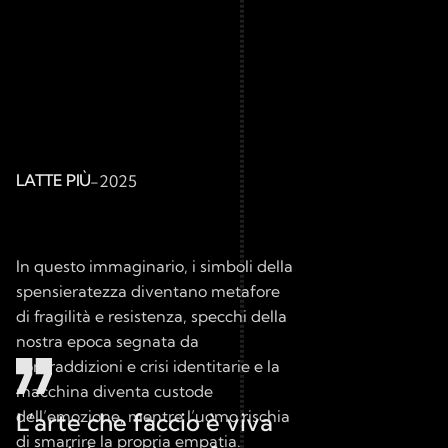
LATTE PIÙ
-
2025
In questo immaginario, i simboli della 
spensieratezza diventano metafore 
di fragilità e resistenza, specchi della 
nostra epoca segnata da 
contraddizioni e crisi identitarie e la 
macchina diventa custode 
dell’emozione, mentre l’uomo rischia 
L’arte che faccio è viva 
di smarrire la propria empatia.