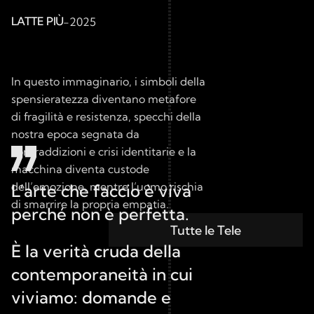
LATTE PIÙ
-
2025
In questo immaginario, i simboli della 
spensieratezza diventano metafore 
di fragilità e resistenza, specchi della 
nostra epoca segnata da 
contraddizioni e crisi identitarie e la 
macchina diventa custode 
dell’emozione, mentre l’uomo rischia 
L’arte che faccio è viva 
di smarrire la propria empatia.
perché non è perfetta.
Tutte le Tele
È la verità cruda della 
contemporaneità in cui 
viviamo: domande e 