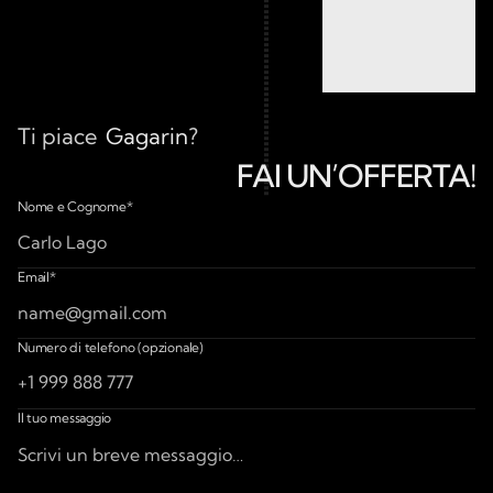
Ti piace
Gagarin
?
FAI UN’OFFERTA!
Make an Offer for
Nome e Cognome*
Email*
Numero di telefono (opzionale)
Il tuo messaggio